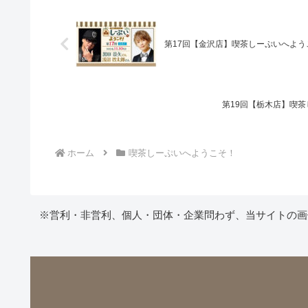
第17回【金沢店】喫茶しーぷいへよう
第19回【栃木店】喫
ホーム
喫茶しーぷいへようこそ！
※営利・非営利、個人・団体・企業問わず、当サイトの画