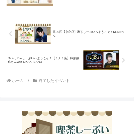
第20回【奈良店】喫茶しーぷいへようこそ！KENNさ
ん
Dining Barしーぷいへようこそ！【ミナミ店】柿原徹
也さんwith OKAKI BAND
ホーム
終了したイベント