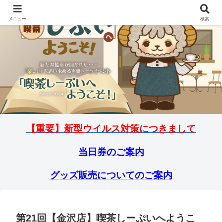
メニュー
検索
【重要】新型ウイルス対策につきまして
当日券のご案内
グッズ販売についてのご案内
第21回【金沢店】喫茶しーぷいへようこ