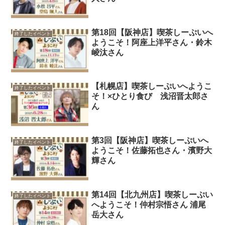
第18回【阪神店】喫茶しーぷいへ
終了したイベント
ようこそ！阿座上洋平さん・鈴木
崚汰さん
【札幌店】喫茶しーぷいへようこ
終了したイベント
そ！×ひとり食び 浅沼晋太郎さ
ん
第3回【阪神店】喫茶しーぷいへ
終了したイベント
ようこそ！佐藤拓也さん・濱野大
輝さん
第14回【北九州店】喫茶しーぷい
終了したイベント
へようこそ！仲村宗悟さん 浦尾
岳大さん