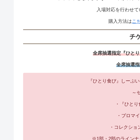
入場対応を行わせて
購入方法は
こ
チ
全席抽選指定『ひとり食
全席抽選指定
『ひとり食び』しーぷい
～
・『ひとり食
・ブロマイ
・コレクショ
※1部・2部のライン