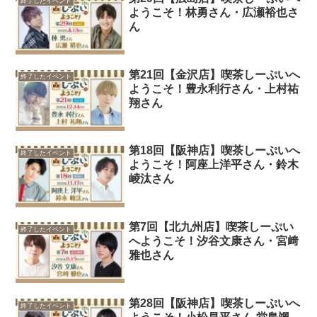
終了したイベント
ようこそ！林勇さん・広瀬裕也さ
ん
第21回【金沢店】喫茶しーぷいへ
終了したイベント
ようこそ！豊永利行さん・上村祐
翔さん
第18回【阪神店】喫茶しーぷいへ
終了したイベント
ようこそ！阿座上洋平さん・鈴木
崚汰さん
第7回【北九州店】喫茶しーぷい
終了したイベント
へようこそ！汐谷文康さん・宮﨑
雅也さん
第28回【阪神店】喫茶しーぷいへ
終了したイベント