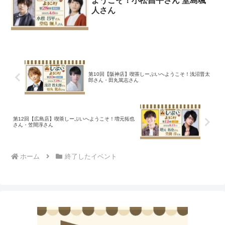
ようこそ！小松昌平さん 堂島颯
人さん
第10回【阪神店】喫茶しーぷいへようこそ！浅沼晋太
郎さん・田丸篤志さん
第12回【広島店】喫茶しーぷいへようこそ！増元拓也
さん・笠間淳さん
ホーム
終了したイベント