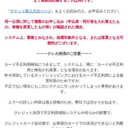
えて複数回応募する」のはNGです。
『
チケット購入方法ページ
』をよくお読みの上、お申込みください。
同一公演に対して複数のお申し込み（申込者・同行者を入れ替えたも
の、券種を変更したもの等）が確認された場合、
システム上、重複とみなされ、抽選対象外となる、または落選となる可
能性がございます。
ーーー
クレカ決済のご注意
ーーー
カード不正利用検知につきまして、システム上、稀に「カードが不正利
用と検知され落選」となる場合があります。
昨今増加しているネットショッピングにおけるカード不正利用による被
害対策のためですが、
不正でない場合にもこのシステムに引っかかってしまった事例がありま
す。
エラーの詳しい内容は個人情報のため、弊社では分かりかねます。
クレジット決済で不正利用感知システムや何らかの影響で、
クレジットカード会社側で、お客様のカードでの決済ができないと判断