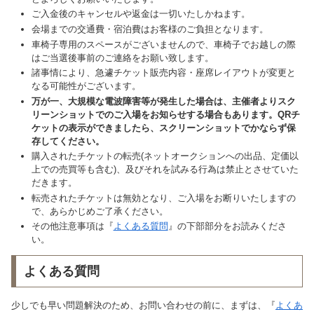
ご入金後のキャンセルや返金は一切いたしかねます。
会場までの交通費・宿泊費はお客様のご負担となります。
車椅子専用のスペースがございませんので、車椅子でお越しの際
はご当選後事前のご連絡をお願い致します。
諸事情により、急遽チケット販売内容・座席レイアウトが変更と
なる可能性がございます。
万が一、大規模な電波障害等が発生した場合は、主催者よりスク
リーンショットでのご入場をお知らせする場合もあります。QRチ
ケットの表示ができましたら、スクリーンショットでかならず保
存してください。
購入されたチケットの転売(ネットオークションへの出品、定価以
上での売買等も含む)、及びそれを試みる行為は禁止とさせていた
だきます。
転売されたチケットは無効となり、ご入場をお断りいたしますの
で、あらかじめご了承ください。
その他注意事項は『
よくある質問
』の下部部分をお読みくださ
い。
よくある質問
少しでも早い問題解決のため、お問い合わせの前に、まずは、『
よくあ