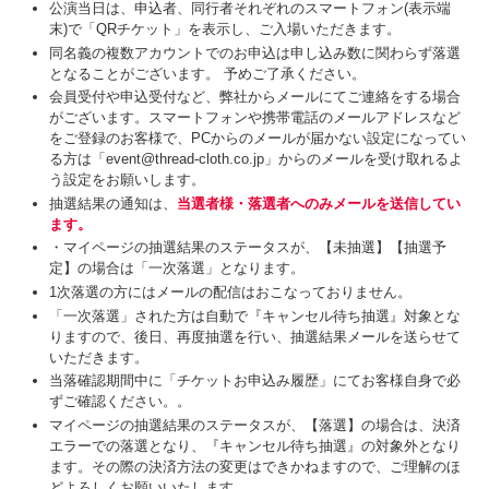
公演当日は、申込者、同行者それぞれのスマートフォン(表示端
末)で「QRチケット」を表示し、ご入場いただきます。
同名義の複数アカウントでのお申込は申し込み数に関わらず落選
となることがございます。 予めご了承ください。
会員受付や申込受付など、弊社からメールにてご連絡をする場合
がございます。スマートフォンや携帯電話のメールアドレスなど
をご登録のお客様で、PCからのメールが届かない設定になってい
る方は「event@thread-cloth.co.jp」からのメールを受け取れるよ
う設定をお願いします。
抽選結果の通知は、
当選者様・落選者へのみメールを送信してい
ます。
・マイページの抽選結果のステータスが、【未抽選】【抽選予
定】の場合は「一次落選」となります。
1次落選の方にはメールの配信はおこなっておりません。
「一次落選」された方は自動で『キャンセル待ち抽選』対象とな
りますので、後日、再度抽選を行い、抽選結果メールを送らせて
いただきます。
当落確認期間中に「チケットお申込み履歴」にてお客様自身で必
ずご確認ください。。
マイページの抽選結果のステータスが、【落選】の場合は、決済
エラーでの落選となり、『キャンセル待ち抽選』の対象外となり
ます。その際の決済方法の変更はできかねますので、ご理解のほ
どよろしくお願いいたします。