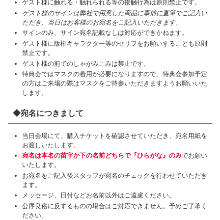
ゲスト様に触れる・触れられる等の接触行為は原則禁止です。
ゲスト様のサインは弊社で用意した商品に事前に直筆でご記入い
ただき、当日はお客様のお宛名をご記入いただきます。
サインのみ、サイン宛名記載なしは対応ができかねます。
ゲスト様に版権キャラクター等のセリフをお願いすることも原則
禁止です。
ゲスト様の前でのしゃがみこみは禁止です。
特典会ではマスクの着用が必要になりますので、特典会参加予定
の方はご来場の際はマスクをご持参いただきますようお願いいた
します。
◆宛名につきまして
当日会場にて、購入チケットを確認させていただき、宛名用紙を
お渡しいたします。
宛名は本名の苗字か下の名前どちらで『ひらがな』のみ
でお願い
いたします。
お宛名をご記入後スタッフが宛名のチェックを行わせていただき
ます。
メッセージ、日付などお名前以外はご遠慮ください。
公序良俗に反するものの場合はご対応できません。予めご了承く
ださい。