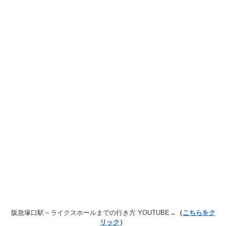
阪急塚口駅～ライクスホールまでの行き方 YOUTUBE→
（
こちらをク
リック
）